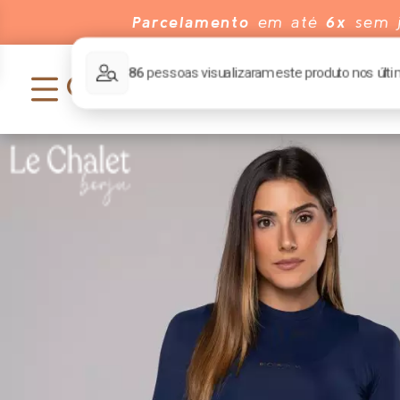
Parcelamento
em até
6x
sem j