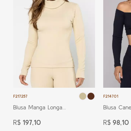
F217257
F214701
Blusa Manga Longa
Blusa Cane
Jacquard Palha
Preta
R$
197,10
R$
98,10