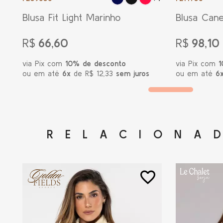
Blusa Fit Light Marinho
Blusa Cane
Marinho
R$
66,60
R$
98,10
via Pix com
10% de desconto
via Pix com
1
ou em até
6x
de R$ 12,33
sem juros
ou em até
6
RELACIONA
favorite_border