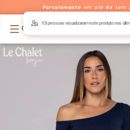
Parcelamento
em até
6x
sem j