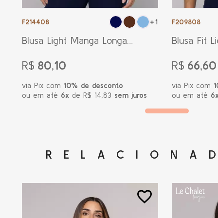
F214408
F209808
+1
Blusa Light Manga Longa
Blusa Fit L
Dedinho Marinho
R$
80,10
R$
66,60
via Pix com
10% de desconto
via Pix com
1
ou em até
6x
de R$ 14,83
sem juros
ou em até
6
RELACIONA
favorite_border