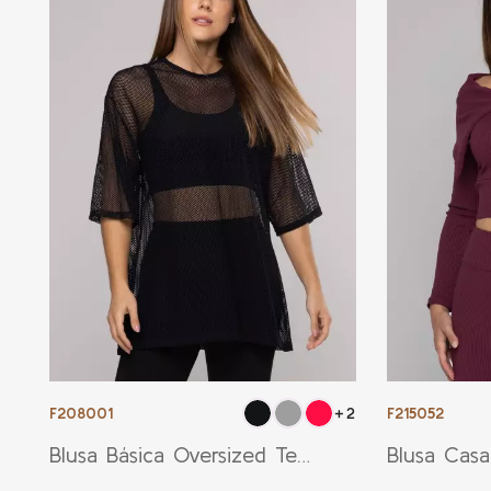
F208001
F215052
+2
Blusa Básica Oversized Tela
Blusa Casa
Preta
Virada Bor