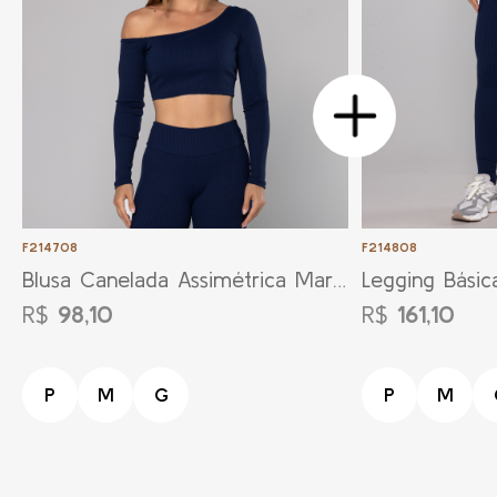
F214708
F214808
Blusa Canelada Assimétrica Marin
Legging Básic
ho
nho
R$
98,10
R$
161,10
P
M
G
P
M