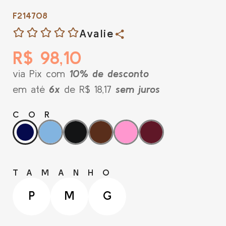
F214708
Avalie
R$ 98,10
via Pix com
10% de desconto
em até
6x
de R$ 18,17
sem juros
COR
TAMANHO
P
M
G