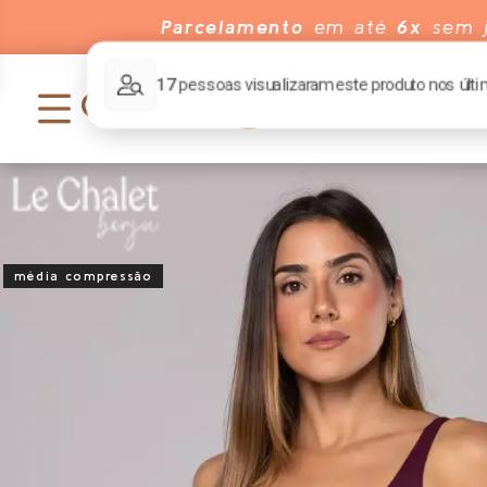
Parcelamento
em até
6x
sem j
média compressão