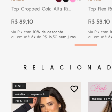
Top Cropped Gola Alta Rib
Top Flex R
Bordô
R$
89,10
R$
53,10
via Pix com
10% de desconto
via Pix com
1
ou em até
6x
de R$ 16,50
sem juros
ou em até
6
RELACIONA
LIQUI
favorite_border
média compressão
média comp
70% OFF