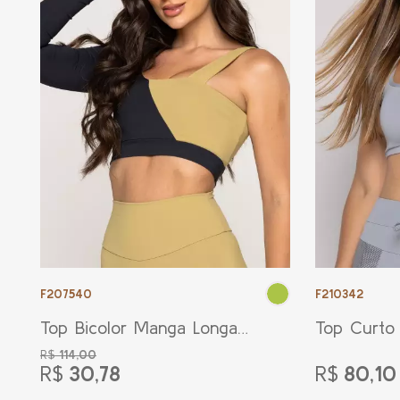
F207540
F210342
Top Bicolor Manga Longa
Top Curto
Única Verde Folhagem
Cinza Méd
R$
114,00
R$
30,78
R$
80,10