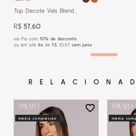
Top Decote Viés Blend
Marrom Escuro
R$
57,60
via Pix com
10% de desconto
ou em até
6x
de R$ 10,67
sem juros
RELACIONA
favorite_border
média compressão
média comp