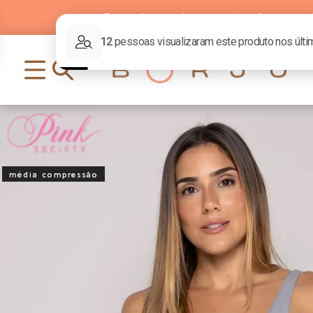
Parcelamento
em até
6x
sem j
média compressão