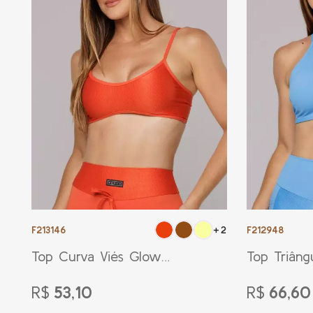
F213146
F212948
+2
Top Curva Viés Glow
Top Triâng
Orange
Blue
R$
53,10
R$
66,60