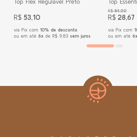
Top Flex Regulável Preto
Top Essent
Militar
R$
84,00
R$
53,10
R$
28,67
via Pix com
10% de desconto
via Pix com
1
ou em até
6x
de R$ 9,83
sem juros
ou em até
6