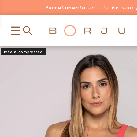
Parcelamento
em até
6x
sem j
média compressão