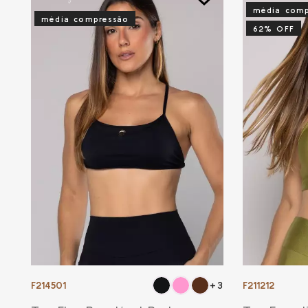
média comp
média compressão
62% OFF
F214501
F211212
+3