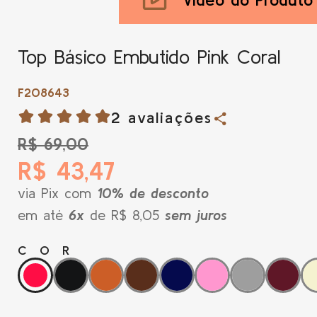
Top Básico Embutido Pink Coral
F208643
2 avaliações
R$ 69,00
R$ 43,47
via Pix com
10% de desconto
em até
6x
de R$ 8,05
sem juros
COR