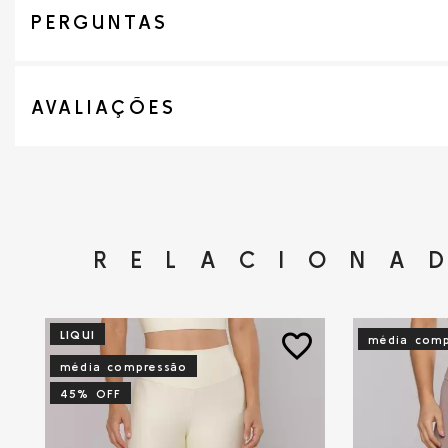
PERGUNTAS
AVALIAÇÕES
RELACIONA
LIQUI
favorite_border
média comp
média compressão
45% OFF