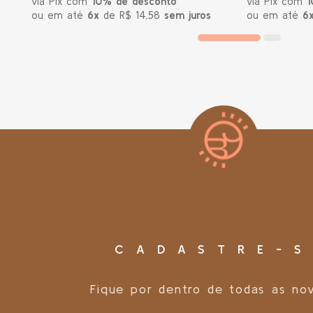
via Pix com
10% de desconto
via Pix com
1
ou em até
6x
de R$ 14,58
sem juros
ou em até
6
CADASTRE-S
Fique por dentro de todas as no