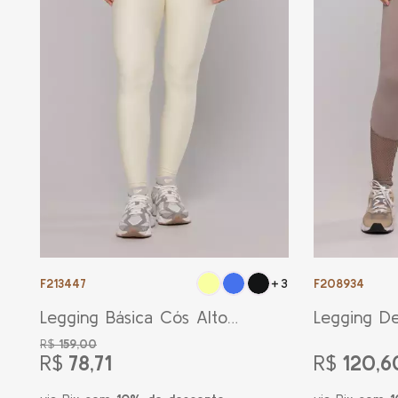
F213447
F208934
+3
Legging Básica Cós Alto
Legging De
Glow Creme
Cinza Dus
R$
159,00
R$
78,71
R$
120,6