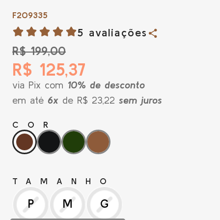
F209335
5 avaliações
R$ 199,00
R$ 125,37
via Pix com
10% de desconto
em até
6x
de R$ 23,22
sem juros
COR
TAMANHO
P
M
G