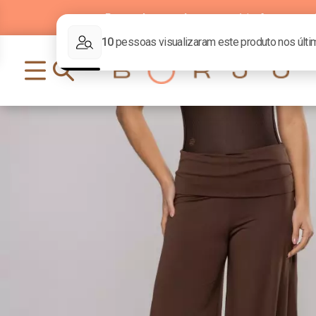
Parcelamento
em até
6x
sem j