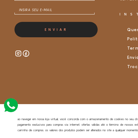
INS
Que
ENVIAR
Polí
Ter
Envi
Troc
ao navegar em nossa loja virtual, você concorda com o armazenamento de cookies no seu dispo
pagamento exclusivos para compras via internet. ofertas válidas até o término de nossos e
carrinho de compras. os valores dos produtos podem ser alterados no site a qualquer momento