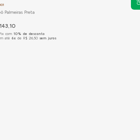
301
eô Palmeiras Preta
143,10
 Pix com
10% de desconto
em até
6x
de R$ 26,50
sem juros