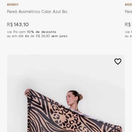
B105507
B105
Pareô Assimétrico Color Azul Bic
Par
R$
143,10
R$
via Pix com
10% de desconto
via
ou em até
6x
de R$ 26,50
sem juros
ou 
favorite_border