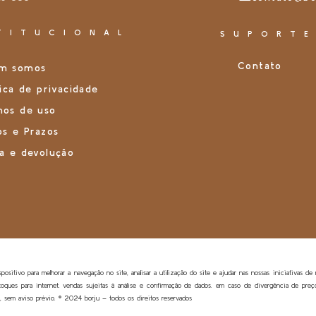
TITUCIONAL
SUPORT
Contato
m somos
tica de privacidade
mos de uso
os e Prazos
a e devolução
sitivo para melhorar a navegação no site, analisar a utilização do site e ajudar nas nossas iniciativas de
stoques para internet. vendas sujeitas à análise e confirmação de dados. em caso de divergência de preço
, sem aviso prévio. ®️ 2024 borju – todos os direitos reservados