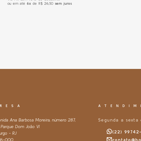
ou em até
6x
de R$ 26,50
sem juros
RESA
ATENDIM
enida Ana Barbosa Moreira, número 287,
Segunda a sexta 
, Parque Dom João VI
(22) 99742
urgo - RJ
16-000
contato@bo