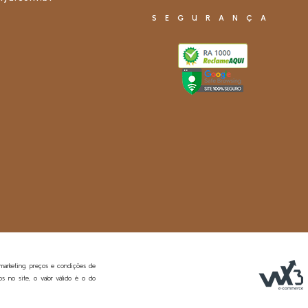
SEGURANÇA
E
 marketing. preços e condições de
s no site, o valor válido é o do