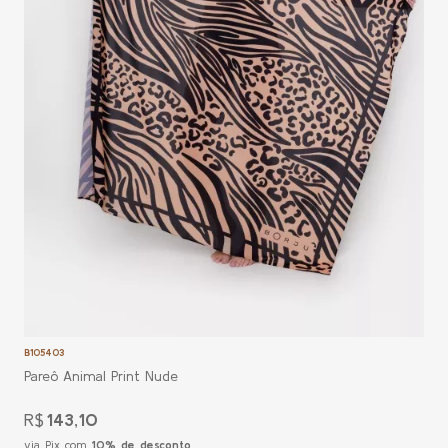
ESGOTADO
B105403
Pareô Animal Print Nude
R$
143,10
via Pix com
10% de desconto