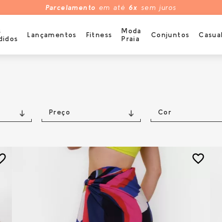
Parcelamento
em até
6x
sem juros
s
Moda
Lançamentos
Fitness
Conjuntos
Casua
didos
Praia
Preço
Cor
e_border
favorite_border