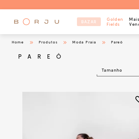
Golden
Mai
BAZAR
Fields
Ven
Home
Produtos
Moda Praia
Pareô
PAREÔ
Tamanho
favorit