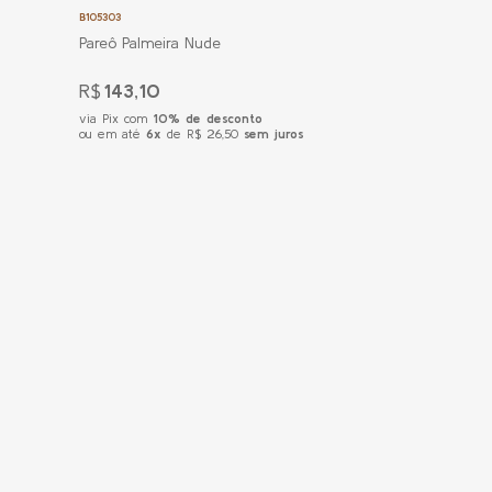
B105303
Pareô Palmeira Nude
R$
143,10
via Pix com
10% de desconto
ou em até
6x
de R$ 26,50
sem juros