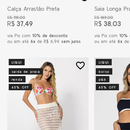
Calça Arrastão Preta
Saia Longa Pr
Claro
R$
119,00
R$
169,00
R$
37,49
R$
38,03
via Pix com
10% de desconto
via Pix com
10% 
ou em até
6x
de R$ 6,94
sem juros
ou em até
6x
de
LIQUI
LIQUI
favorite_border
saída de praia
bolso
renda
p&b
65% OFF
65% OFF