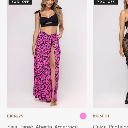
80% OFF
70% OFF
B106225
B106001
Saia Pareô Aberta Amarração
Calça Pantal