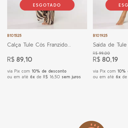
ESGOTADO
ES
B101525
B101925
Calça Tule Cós Franzido
Saída de Tul
Animal Print
Animal Print
R$
99,00
R$
89,10
R$
80,19
via Pix com
10% de desconto
via Pix com
10% 
ou em até
6x
de R$ 16,50
sem juros
ou em até
6x
de