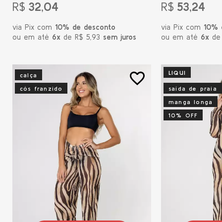
R$
32,04
R$
53,24
via Pix com
10% de desconto
via Pix com
10% 
ou em até
6x
de R$ 5,93
sem juros
ou em até
6x
de
LIQUI
favorite_border
calça
cós franzido
saída de praia
manga longa
10% OFF