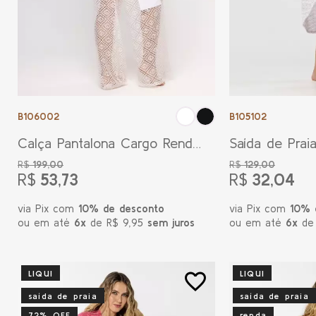
B106002
B105102
Calça Pantalona Cargo Renda
Saída de Prai
Branca
Branca
R$
199,00
R$
129,00
R$
53,73
R$
32,04
via Pix com
10% de desconto
via Pix com
10% 
ou em até
6x
de R$ 9,95
sem juros
ou em até
6x
de
LIQUI
LIQUI
favorite_border
saída de praia
saída de praia
72% OFF
renda