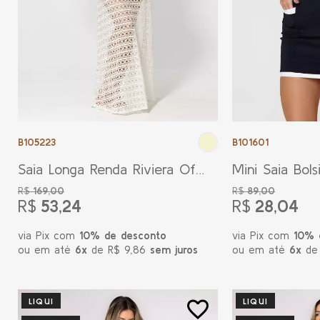
B105223
B101601
Saia Longa Renda Riviera Off
Mini Saia Bols
White
Preta
R$
169,00
R$
89,00
R$
53,24
R$
28,04
via Pix com
10% de desconto
via Pix com
10% 
ou em até
6x
de R$ 9,86
sem juros
ou em até
6x
de
LIQUI
LIQUI
favorite_border