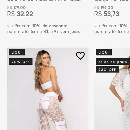
Onça Animal Print
Preta
R$
179,00
R$
199,00
R$
32,22
R$
53,73
via Pix com
10% de desconto
via Pix com
10% 
ou em até
6x
de R$ 5,97
sem juros
ou em até
6x
de
LIQUI
LIQUI
favorite_border
70% OFF
saída de praia
72% OFF