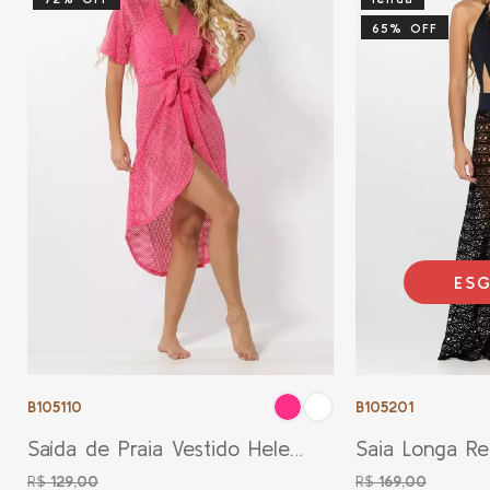
65% OFF
ES
B105110
B105201
Saída de Praia Vestido Helena
Saia Longa Re
Rosa Pink
Preta
R$
129,00
R$
169,00