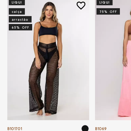
LIQUI
LIQUI
favorite_border
calça
75% OFF
arrastão
65% OFF
B101701
B1069