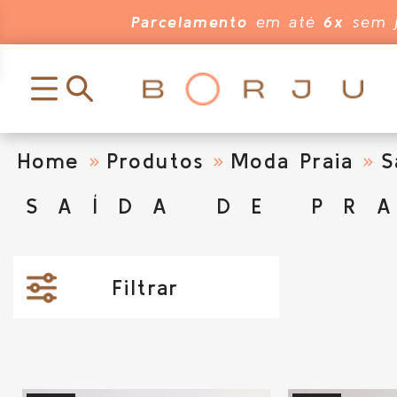
Parcelamento
em até
6x
sem j
Home
Produtos
Moda Praia
S
SAÍDA DE PR
Filtrar