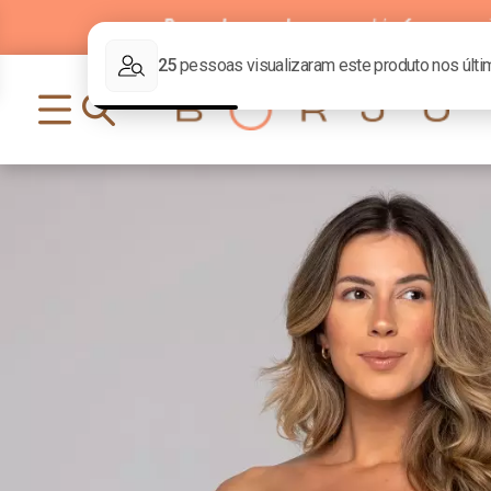
Parcelamento
em até
6x
sem j