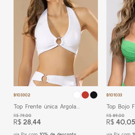
B103302
B101033
Top Frente única Argola
Top Bojo F
Mia Branca
Regulável 
R$
79,00
R$
89,00
R$
28,44
R$
40,05
via Pix com
10% de desconto
via Pix com
1