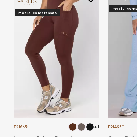
média comp
média compressão
F216651
F214950
+1