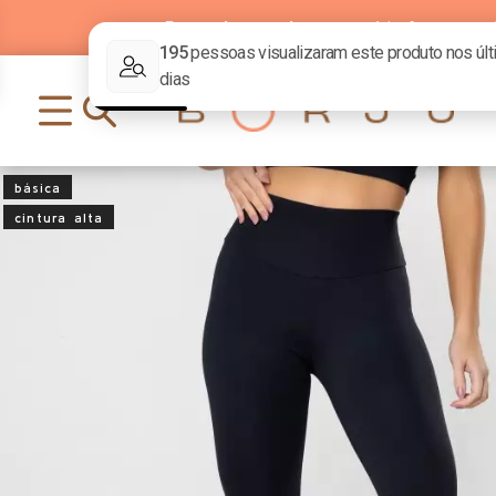
Parcelamento
em até
6x
sem j
básica
cintura alta