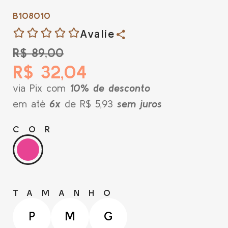
B108010
Avalie
R$ 89,00
R$ 32,04
via Pix com
10% de desconto
em até
6x
de R$ 5,93
sem juros
COR
TAMANHO
P
M
G