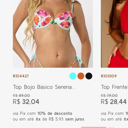
B104427
B103309
Top Bojo Básico Serena
Top Frente
Floral Azul Turquesa
Mia Verme
R$
89,00
R$
79,00
R$
32,04
R$
28,44
via Pix com
10% de desconto
via Pix com
1
ou em até
6x
de R$ 5,93
sem juros
ou em até
6