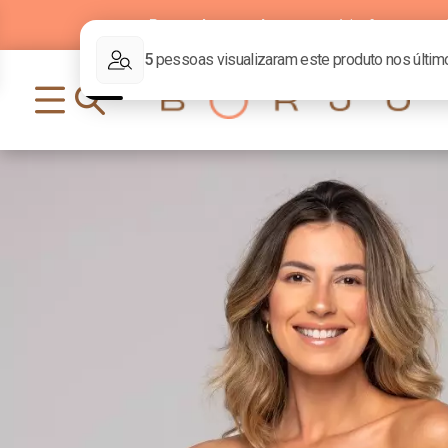
Parcelamento
em até
6x
sem j