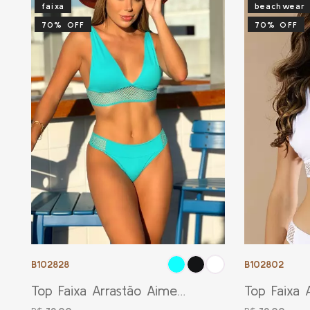
faixa
beachwear
70% OFF
70% OFF
B102828
B102802
Top Faixa Arrastão Aime
Top Faixa 
Candy Color
Branco