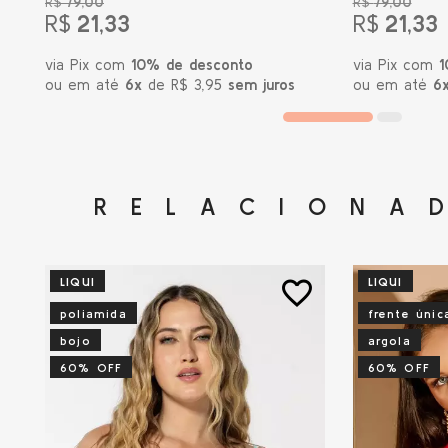
R$
79,00
R$
79,00
R$
21,33
R$
21,33
via Pix com
10% de desconto
via Pix com
1
ou em até
6x
de R$ 3,95
sem juros
ou em até
6
RELACIONA
LIQUI
LIQUI
favorite_border
poliamida
frente únic
bojo
argola
60% OFF
60% OFF