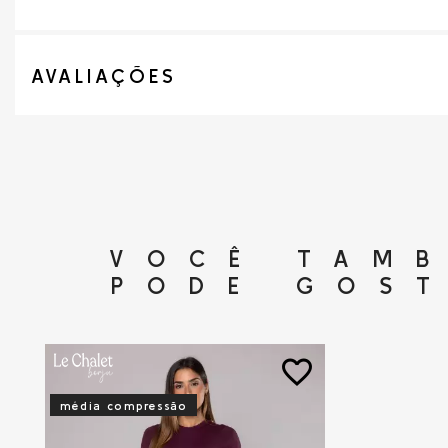
AVALIAÇÕES
VOCÊ TAM
PODE GOS
favorite_border
média compressão