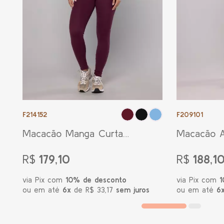
F214152
F209101
Macacão Manga Curta
Macacão A
Classic Bordô
Costas Gl
R$
179,10
R$
188,1
via Pix com
10% de desconto
via Pix com
1
ou em até
6x
de R$ 33,17
sem juros
ou em até
6