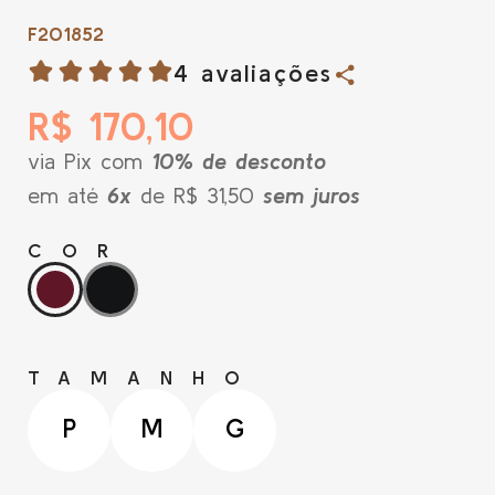
F201852
4 avaliações
R$ 170,10
via Pix com
10% de desconto
em até
6x
de R$ 31,50
sem juros
COR
TAMANHO
P
M
G