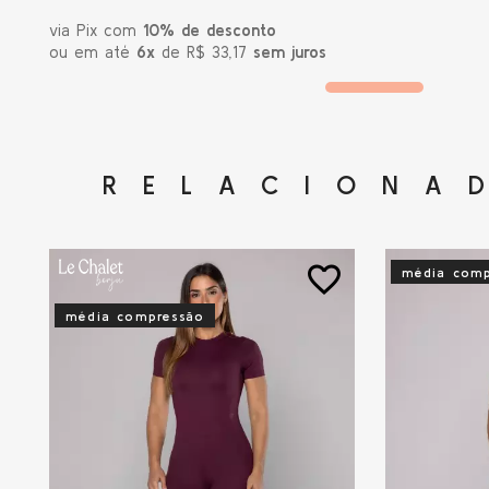
via Pix com
10% de desconto
ou em até
6x
de R$ 33,17
sem juros
RELACIONA
favorite_border
média comp
média compressão