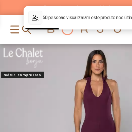
Parcelamento
em até
6x
sem j
média compressão