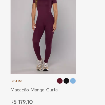
F214152
Macacão Manga Curta
Classic Bordô
R$
179,10