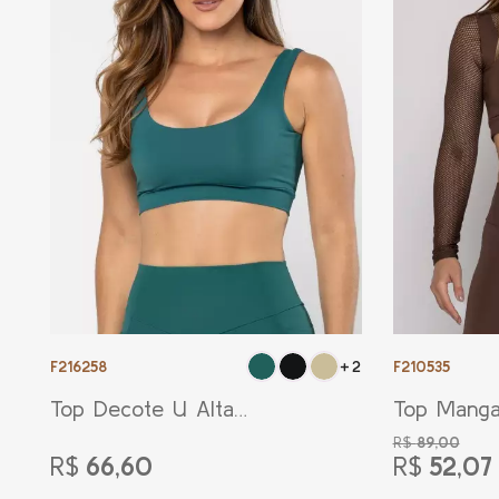
F216258
F210535
+2
Top Decote U Alta
Top Manga
Compressão Verde Escuro
Marrom Es
R$
89,00
R$
66,60
R$
52,07