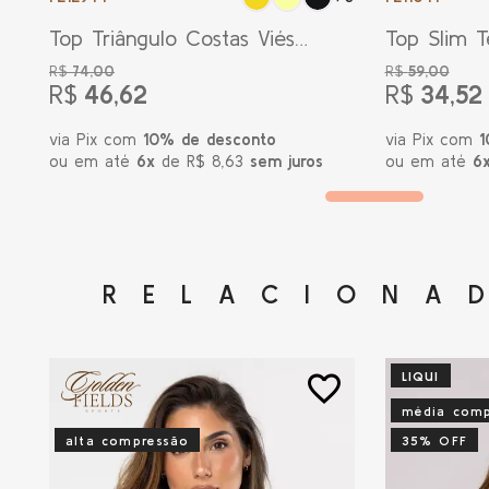
Top Triângulo Costas Viés
Top Slim T
Amarelo Ouro
R$
74,00
R$
59,00
R$
46,62
R$
34,52
via Pix com
10% de desconto
via Pix com
1
ou em até
6x
de R$ 8,63
sem juros
ou em até
6
RELACIONA
LIQUI
favorite_border
média comp
alta compressão
35% OFF