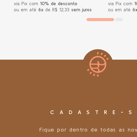
via Pix com
10% de desconto
via Pix com
1
ou em até
6x
de R$ 12,33
sem juros
ou em até
6
CADASTRE-S
Fique por dentro de todas as no