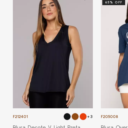
65% OFF
F212401
F205008
+3
Blusa Decote V Light Preta
Blusa Over