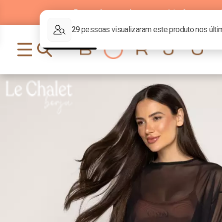
Parcelamento
em até
6x
sem j