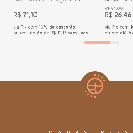
Marinho
R$
84,00
R$
71,10
R$
26,46
via Pix com
10% de desconto
via Pix com
1
ou em até
6x
de R$ 13,17
sem juros
ou em até
6
CADASTRE-S