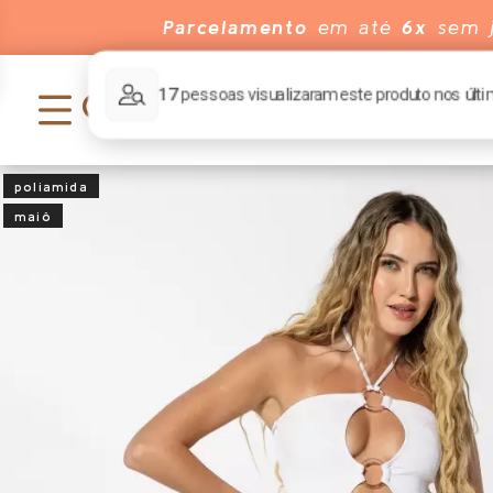
Parcelamento
em até
6x
sem j
poliamida
maiô