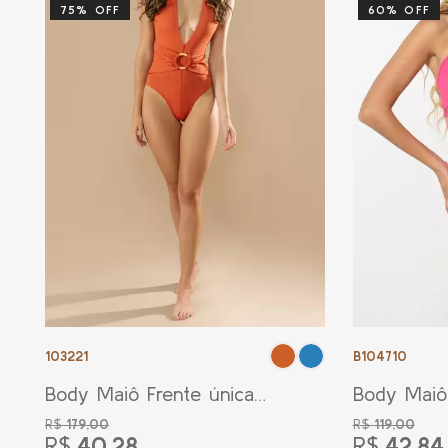
75% OFF
60% OFF
103221
B104710
Body Maiô Frente única
Body Maiô
Argola Alícia
Jade Rosa 
R$
179,00
R$
119,00
R$
40,28
R$
42,84