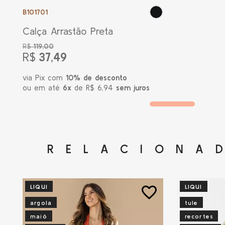
B101701
Calça Arrastão Preta
R$
119,00
R$
37,49
via Pix com
10% de desconto
ou em até
6x
de R$ 6,94
sem juros
RELACIONA
LIQUI
LIQUI
favorite_border
argola
tule
maiô
recortes