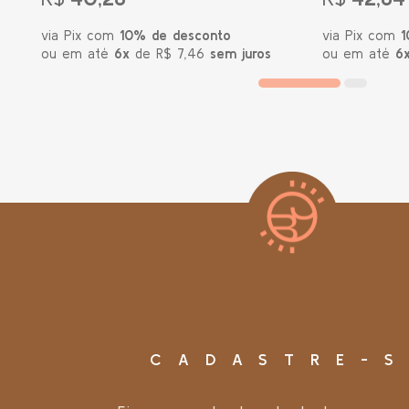
via Pix com
10% de desconto
via Pix com
1
ou em até
6x
de R$ 7,46
sem juros
ou em até
6
CADASTRE-S