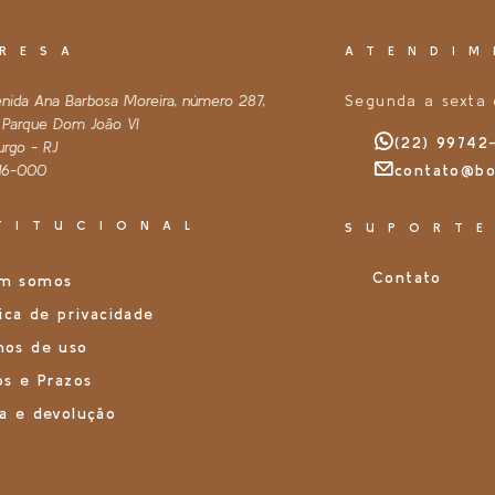
RESA
ATENDIM
enida Ana Barbosa Moreira, número 287,
Segunda a sexta 
, Parque Dom João VI
(22) 99742
urgo - RJ
16-000
contato@bo
TITUCIONAL
SUPORT
Contato
m somos
tica de privacidade
mos de uso
os e Prazos
a e devolução