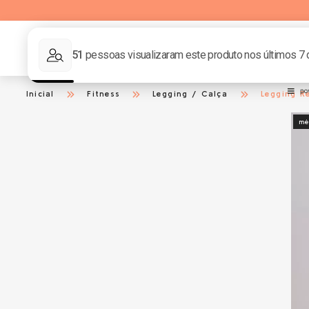
Golden
Mai
BAZAR
Fields
Ven
Inicial
Fitness
Legging / Calça
Legging R
mé