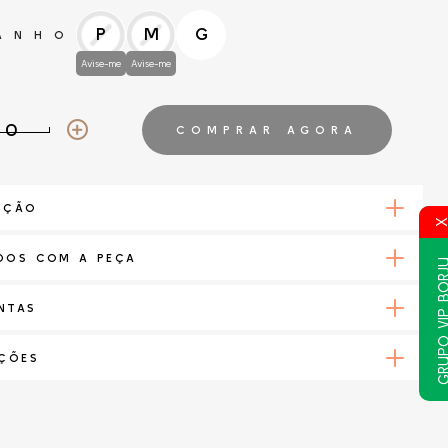
P
M
G
ANHO
Avise-me
Avise-me
COMPRAR AGORA
IÇÃO
DOS COM A PEÇA
GRUPO VIP B
NTAS
AÇÕES