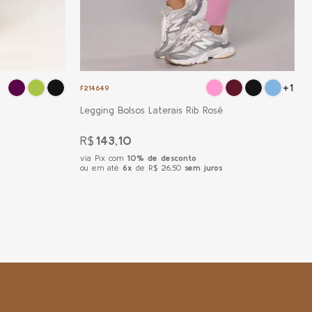
+1
F214649
Legging Bolsos Laterais Rib Rosê
R$
143,10
via Pix com
10% de desconto
ou em até
6x
de R$ 26,50
sem juros