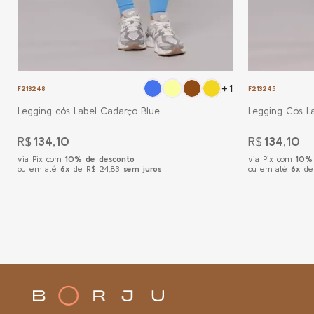
+1
F213248
F213245
Legging cós Label Cadarço Blue
Legging Cós L
R$
134,10
R$
134,10
via Pix com
10% de desconto
via Pix com
10% 
ou em até
6x
de R$ 24,83
sem juros
ou em até
6x
de