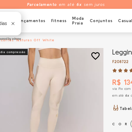
Parcelamento
em até
6x
sem juros
s
Moda
Lançamentos
Fitness
Conjuntos
Casua
didos
Praia
ecortes Texturas Off White
Leggin
dia compressão
favorite_border
F208722
R$ 13
via Pix com
em até
6x
d
Tabe
COR