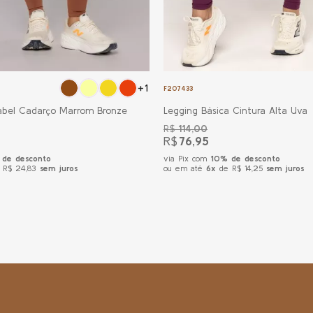
+1
F207433
abel Cadarço Marrom Bronze
Legging Básica Cintura Alta Uva
R$
114,00
R$
76,95
de desconto
via Pix com
10% de desconto
 R$ 24,83
sem juros
ou em até
6x
de R$ 14,25
sem juros