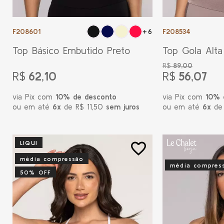
F208601
F208534
+6
Top Básico Embutido Preto
Top Gola Alta
Dusty
R$
89,00
R$
62,10
R$
56,07
via Pix com
10% de desconto
via Pix com
10% 
ou em até
6x
de R$ 11,50
sem juros
ou em até
6x
de
LIQUI
favorite_border
média compressão
média compres
50% OFF