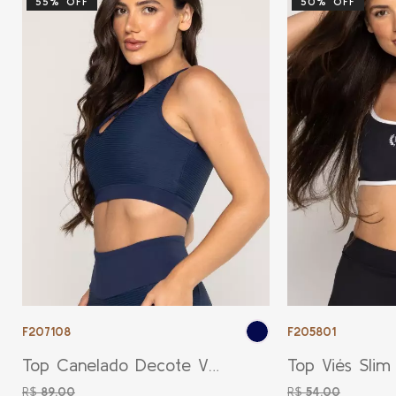
55% OFF
50% OFF
F207108
F205801
Top Canelado Decote V
Top Viés Slim
Marinho
R$
89,00
R$
54,00