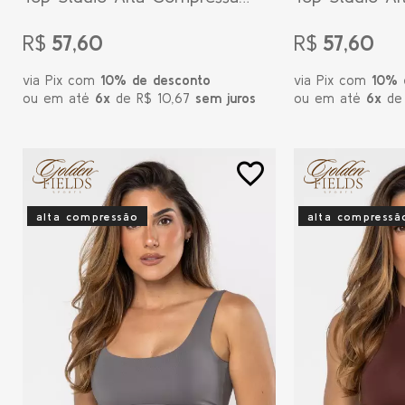
Verde Escuro
Cinza Fumê
R$
57,60
R$
57,60
via Pix com
10% de desconto
via Pix com
10% 
ou em até
6x
de R$ 10,67
sem juros
ou em até
6x
de
favorite_border
alta compressão
alta compressã