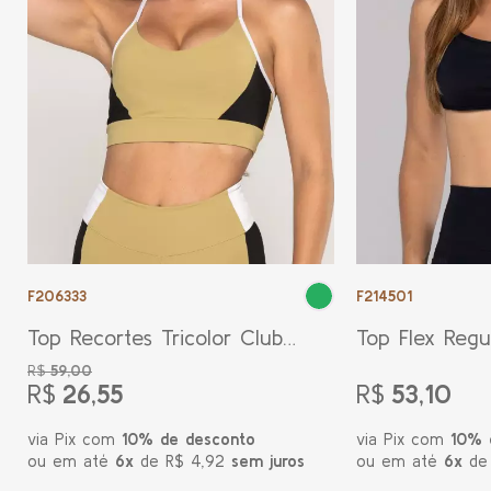
F206333
F214501
Top Recortes Tricolor Club
Top Flex Regu
Verde Folhagem
R$
59,00
R$
26,55
R$
53,10
via Pix com
10% de desconto
via Pix com
10% 
ou em até
6x
de R$ 4,92
sem juros
ou em até
6x
de