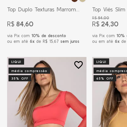
Top Duplo Texturas Marrom
Top Viés Sli
Couro
Marrom
R$
54,00
R$
84,60
R$
24,30
via Pix com
10% de desconto
via Pix com
10% 
ou em até
6x
de R$ 15,67
sem juros
ou em até
6x
de
LIQUI
LIQUI
favorite_border
média compressão
média compres
35% OFF
65% OFF