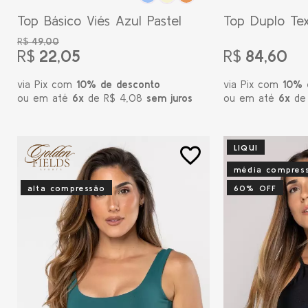
Top Básico Viés Azul Pastel
Top Duplo Tex
R$
49,00
R$
22,05
R$
84,60
via Pix com
10% de desconto
via Pix com
10% 
ou em até
6x
de R$ 4,08
sem juros
ou em até
6x
de
LIQUI
favorite_border
média compres
alta compressão
60% OFF