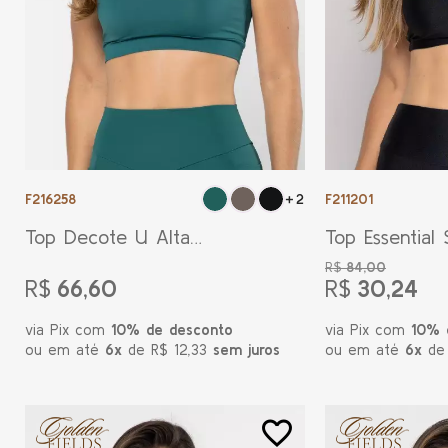
F216258
F211201
+2
Top Decote U Alta
Top Essential 
Compressão Verde Escuro
R$
84,00
R$
66,60
R$
30,24
via Pix com
10% de desconto
via Pix com
10% 
ou em até
6x
de R$ 12,33
sem juros
ou em até
6x
de
favorite_border