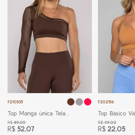
F210535
F202156
Top Manga única Tela
Top Básico Vi
Marrom Escuro
R$
89,00
R$
49,00
R$
52,07
R$
22,05